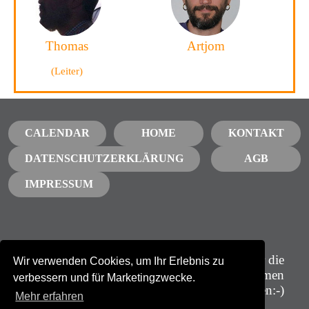
Thomas
Artjom
(Leiter)
CALENDAR
HOME
KONTAKT
DATENSCHUTZERKLÄRUNG
AGB
IMPRESSUM
Abonniere unseren
GBTQ Männer die
Wir verwenden Cookies, um Ihr Erlebnis zu
Newsletter
zusammen
verbessern und für Marketingzwecke.
wachsen:-)
NEWSLETTER
Mehr erfahren