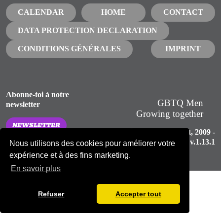
CALENDAR
HOME
CONTACT
DATA PROTECTION DECLARATION
CONDITIONS GÉNÉRALES
IMPRINT
Abonne-toi à notre
GBTQ Men
newsletter
Growing together
NEWSLETTER
Gay Love Spirit
, 2009 -
2026, v.1.13.1
Nous utilisons des cookies pour améliorer votre
expérience et à des fins marketing.
En savoir plus
Refuser
Accepter tout