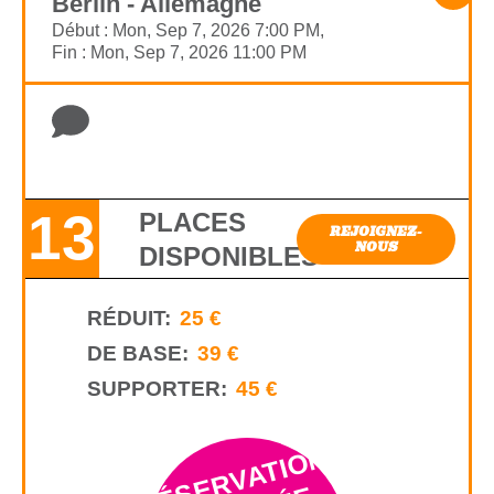
Berlin - Allemagne
Début : Mon, Sep 7, 2026 7:00 PM,
Fin : Mon, Sep 7, 2026 11:00 PM
13
PLACES
REJOIGNEZ-
NOUS
DISPONIBLES
RÉDUIT:
25 €
DE BASE:
39 €
SUPPORTER:
45 €
R
S
E
R
V
A
TI
O
N
A
N
TI
CI
P
É