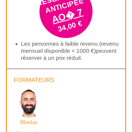
É
E
AO� 7
34,00 €
Les personnes à faible revenu (revenu
mensuel disponible < 1000 €)peuvent
réserver à un prix réduit.
FORMATEURS
Merdan