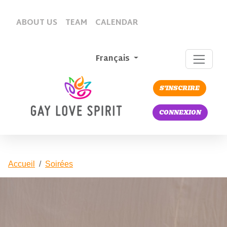
ABOUT US
TEAM
CALENDAR
Français
S'INSCRIRE
CONNEXION
Accueil
Soirées