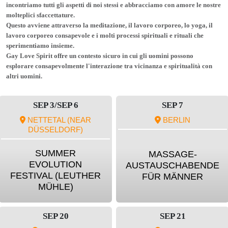
incontriamo tutti gli aspetti di noi stessi e abbracciamo con amore le nostre
molteplici sfaccettature.
Questo avviene attraverso la meditazione, il lavoro corporeo, lo yoga, il
lavoro corporeo consapevole e i molti processi spirituali e rituali che
sperimentiamo insieme.
Gay Love Spirit offre un contesto sicuro in cui gli uomini possono
esplorare consapevolmente l'interazione tra vicinanza e spiritualità con
altri uomini.
SEP 3/SEP 6
SEP 7
NETTETAL (NEAR
BERLIN
DÜSSELDORF)
SUMMER
MASSAGE-
EVOLUTION
AUSTAUSCHABENDE
FESTIVAL (LEUTHER
FÜR MÄNNER
MÜHLE)
SEP 20
SEP 21