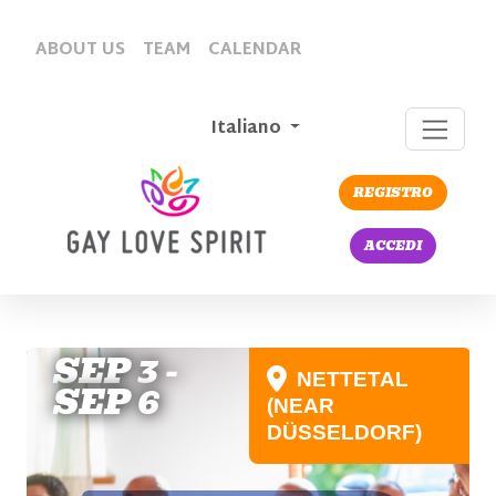
ABOUT US
TEAM
CALENDAR
Italiano
REGISTRO
ACCEDI
SEP 3 -
NETTETAL
SEP 6
(NEAR
DÜSSELDORF)