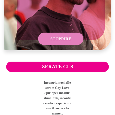
SCOPRIRE
SERATE GLS
Incontriamoci alle
serate Gay Love
Spirit per incontri
stimolanti, incontri
creativi, esperienze
con il corpo e la
mente...