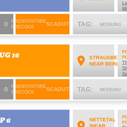
Lu
Mi
PRENOTATORE
0
TAG:
SCADUTO
NESSUNO
PRECOCE
F
AUG 16
STRAUSBERG,
F
Th
NEAR BERLIN
Sh
S
PRENOTATORE
0
TAG:
SCADUTO
NESSUNO
PRECOCE
F
P 6
NETTETAL
F
(NEAR