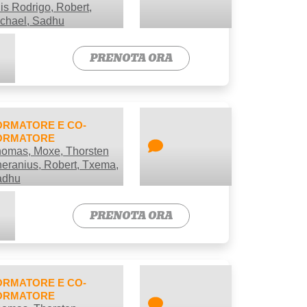
is Rodrigo, Robert,
chael, Sadhu
PRENOTA ORA
ORMATORE E CO-
ORMATORE
omas, Moxe, Thorsten
eranius, Robert, Txema,
adhu
PRENOTA ORA
ORMATORE E CO-
ORMATORE