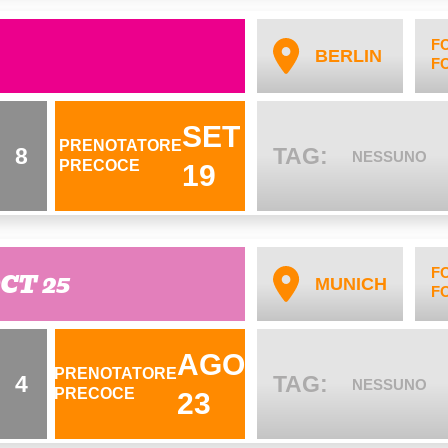
F
BERLIN
F
SET
PRENOTATORE
8
TAG:
NESSUNO
PRECOCE
19
F
OCT 25
MUNICH
F
AGO
PRENOTATORE
4
TAG:
NESSUNO
PRECOCE
23