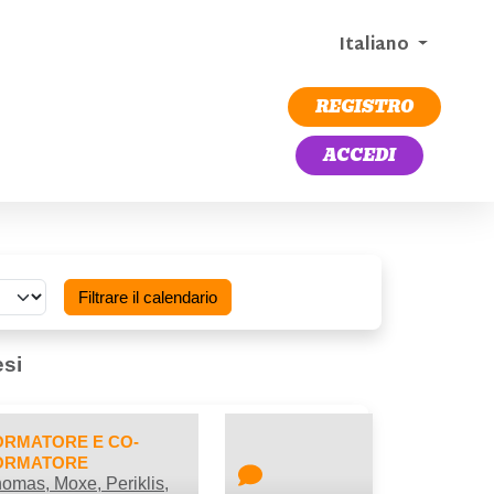
Italiano
REGISTRO
ACCEDI
Filtrare il calendario
esi
ORMATORE E CO-
ORMATORE
omas, Moxe, Periklis,