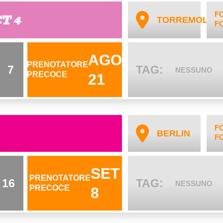
F
CT 4
TORREMOLIN
F
AGO
PRENOTATORE
7
TAG:
NESSUNO
PRECOCE
21
F
BERLIN
F
SET
PRENOTATORE
16
TAG:
NESSUNO
PRECOCE
8