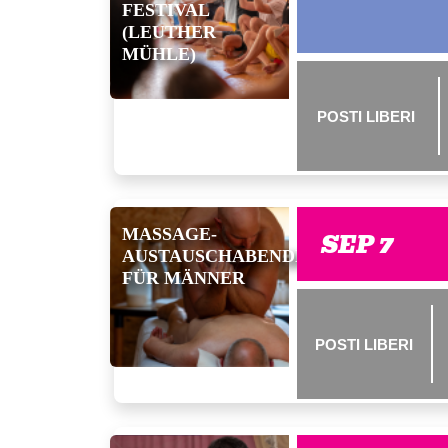
FESTIVAL
(LEUTHER
MÜHLE)
POSTI LIBERI
MASSAGE-
SEP 7
AUSTAUSCHABENDE
FÜR MÄNNER
POSTI LIBERI