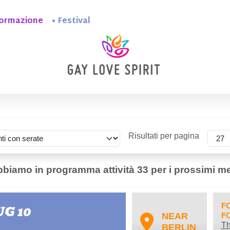
ormazione
Festival
Risultati per pagina
biamo in programma attività 33 per i prossimi m
F
UG 10
NEAR
F
Th
BERLIN