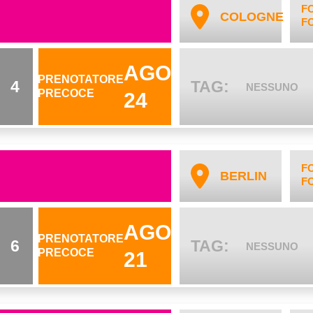
F
COLOGNE
F
AGO
PRENOTATORE
4
TAG:
NESSUNO
PRECOCE
24
F
BERLIN
F
AGO
PRENOTATORE
6
TAG:
NESSUNO
PRECOCE
21