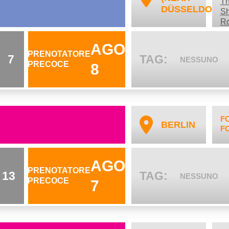
Th
DÜSSELDORF)
Sh
Ro
AGO
PRENOTATORE
7
TAG:
NESSUNO
PRECOCE
8
F
BERLIN
F
AGO
PRENOTATORE
13
TAG:
NESSUNO
PRECOCE
7