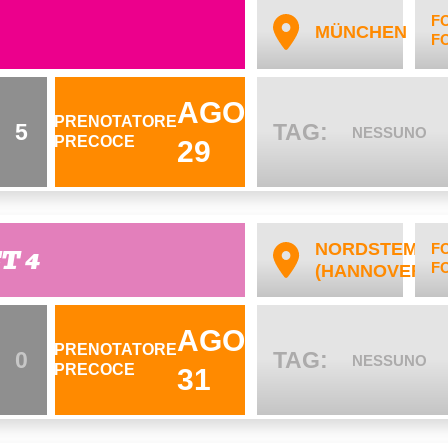
F
MÜNCHEN
F
AGO
PRENOTATORE
5
TAG:
NESSUNO
PRECOCE
29
NORDSTEMME
F
CT 4
F
(HANNOVER)
AGO
PRENOTATORE
0
TAG:
NESSUNO
PRECOCE
31