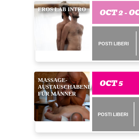
EROS LAB INTRO
OCT 2 - O
POSTI LIBERI
MASSAGE-
OCT 5
AUSTAUSCHABENDE
FÜR MÄNNER
POSTI LIBERI