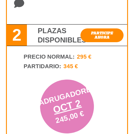
2
PLAZAS
PARTICIPE
AHORA
DISPONIBLES
PRECIO NORMAL:
295 €
PARTIDARIO:
345 €
MADRUGADORES
OCT 2
245,00 €