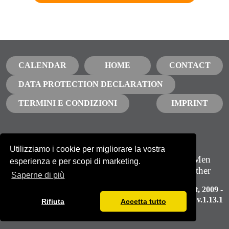
CALENDAR
HOME
CONTACT
DATA PROTECTION DECLARATION
TERMINI E CONDIZIONI
IMPRINT
Utilizziamo i cookie per migliorare la vostra
Iscriviti alla nostra newsletter
GBTQ Men
esperienza e per scopi di marketing.
Growing together
NEWSLETTER
Saperne di più
Gay Love Spirit
, 2009 -
2026, v.1.13.1
Rifiuta
Accetta tutto