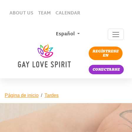
ABOUT US
TEAM
CALENDAR
Español
REGÍSTRESE
EN
CONECTARSE
Página de inicio
Tardes