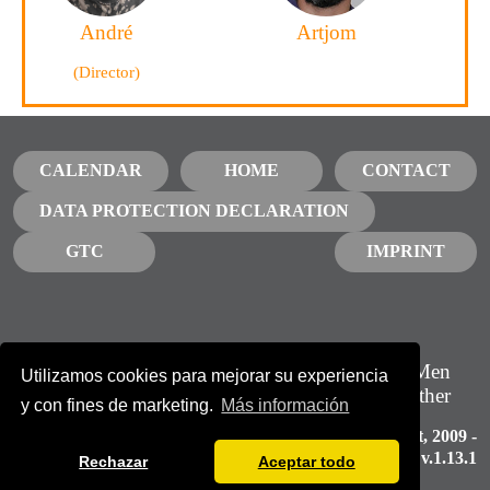
André
Artjom
(Director)
CALENDAR
HOME
CONTACT
DATA PROTECTION DECLARATION
GTC
IMPRINT
Suscríbase a nuestro boletín
GBTQ Men
Utilizamos cookies para mejorar su experiencia
Growing together
BOLETÍN
y con fines de marketing.
Más información
Gay Love Spirit
, 2009 -
2026, v.1.13.1
Rechazar
Aceptar todo