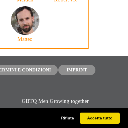
Matteo
ERMINI E CONDIZIONI
IMPRINT
GBTQ Men Growing together
Gay Love Spirit
, 2009 - 2026, v.1.13.1
Rifiuta
Accetta tutto