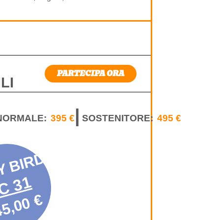
PARTECIPA ORA
LI
|
NORMALE:
395 €
SOSTENITORE:
495 €
Y BIRD
C 31
5,00 €