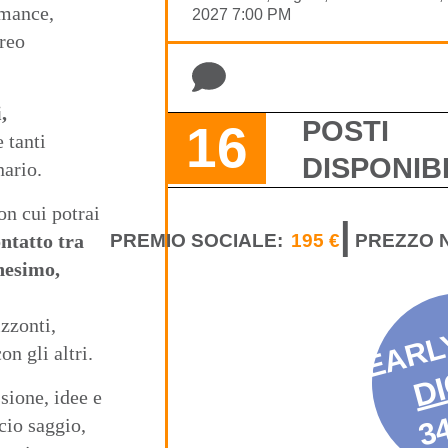
rmance,
2027 7:00 PM
oreo
,
POSTI
16
 tanti
DISPONIBI
nario.
on cui potrai
|
PREMIO SOCIALE:
195 €
PREZZO 
ontatto tra
anesimo,
EARL
izzonti,
n gli altri.
DI
sione, idee e
34
io saggio,