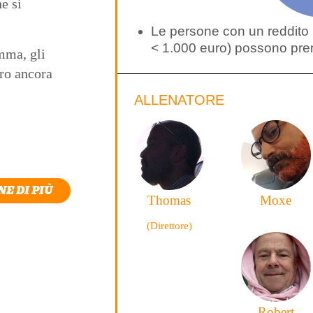
he si
Le persone con un reddito 
< 1.000 euro) possono pren
mma, gli
tro ancora
ALLENATORE
E DI PIÙ
Thomas
Moxe
(Direttore)
Robert