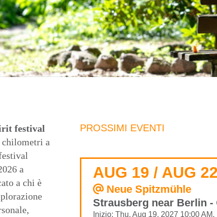
PROSSIMI EVENTI
rit
festival
 chilometri a
festival
2026 a
AUG 19 / AUG 22
ato a chi è
Neue Spitzmühle
splorazione
Strausberg near Berlin 
rsonale,
Inizio: Thu, Aug 19, 2027 10:00 AM,