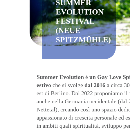
SUMMER
EVOLUTION
FESTIVAL
(NEUE
SPITZMÜHLE)
Summer Evolution
è
un
Gay Love Spi
estivo
che si svolge
dal 2016
a circa 30
est di Berlino. Dal 2022 proponiamo il 
anche nella Germania occidentale (dal 
Nettetal), creando così uno spazio dedic
appassionato di crescita personale ed e
in ambiti quali spiritualità, sviluppo pe